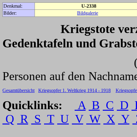
Denkmal:
U-2338
Bilder:
Bildgalerie
Kriegstote ve
Gedenktafeln und Grabst
(Für weitere 
Personen auf den Nachname
Gesamtübersicht
Kriegsopfer 1. Weltkrieg 1914 - 1918
Kriegsopfe
Quicklinks:
A
B
C
D
Q
R
S
T
U
V
W
X
Y