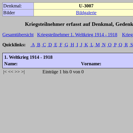
Denkmal:
U-3007
Bilder
Bildgalerie
Kriegsteilnehmer erfasst auf Denkmal, Gedenk
Gesamtübersicht
Kriegsteilnehmer 1. Weltkrieg 1914 - 1918
Krieg
Quicklinks:
A
B
C
D
E
F
G
H
I
J
K
L
M
N
O
P
Q
R
S
1. Weltkrieg 1914 - 1918
Name:
Vorname:
|<
<<
>>
>|
Einträge 1 bis 0 von 0