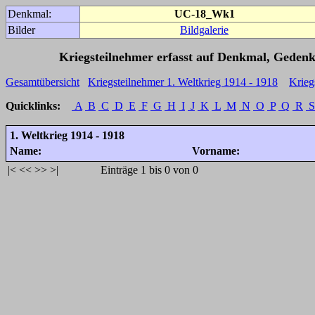
Denkmal:
UC-18_Wk1
Bilder
Bildgalerie
Kriegsteilnehmer erfasst auf Denkmal, Gedenk
Gesamtübersicht
Kriegsteilnehmer 1. Weltkrieg 1914 - 1918
Krieg
Quicklinks:
A
B
C
D
E
F
G
H
I
J
K
L
M
N
O
P
Q
R
S
1. Weltkrieg 1914 - 1918
Name:
Vorname:
|<
<<
>>
>|
Einträge 1 bis 0 von 0