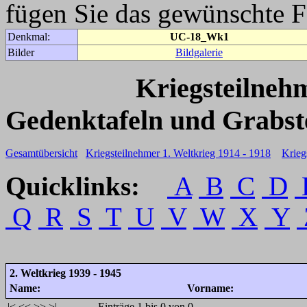
fügen Sie das gewünschte F
Denkmal:
UC-18_Wk1
Bilder
Bildgalerie
Kriegsteilneh
Gedenktafeln und Grabst
Gesamtübersicht
Kriegsteilnehmer 1. Weltkrieg 1914 - 1918
Krieg
Quicklinks:
A
B
C
D
Q
R
S
T
U
V
W
X
Y
2. Weltkrieg 1939 - 1945
Name:
Vorname:
|<
<<
>>
>|
Einträge 1 bis 0 von 0