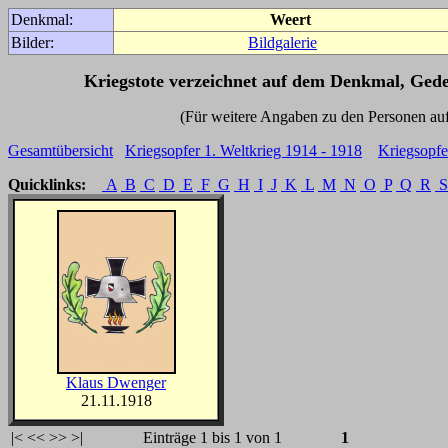
Denkmal:
Weert
Bilder:
Bildgalerie
Kriegstote verzeichnet auf dem Denkmal, Ged
(Für weitere Angaben zu den Personen auf den 
Gesamtübersicht
Kriegsopfer 1. Weltkrieg 1914 - 1918
Kriegsopfe
Quicklinks:
A
B
C
D
E
F
G
H
I
J
K
L
M
N
O
P
Q
R
S
Klaus Dwenger
21.11.1918
|<
<<
>>
>|
Einträge 1 bis 1 von 1
1