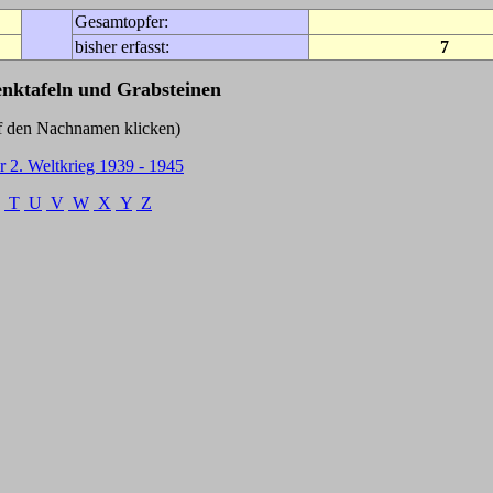
Gesamtopfer:
bisher erfasst:
7
enktafeln und Grabsteinen
Nachnamen klicken)
r 2. Weltkrieg 1939 - 1945
T
U
V
W
X
Y
Z