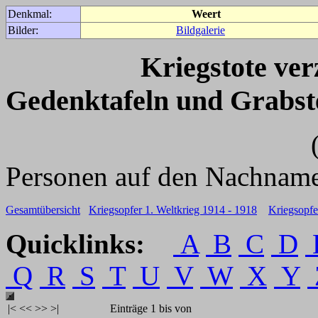
Denkmal:
Weert
Bilder:
Bildgalerie
Kriegstote ve
Gedenktafeln und Grabst
(Für weitere 
Personen auf den Nachname
Gesamtübersicht
Kriegsopfer 1. Weltkrieg 1914 - 1918
Kriegsopfe
Quicklinks:
A
B
C
D
Q
R
S
T
U
V
W
X
Y
|<
<<
>>
>|
Einträge 1 bis von