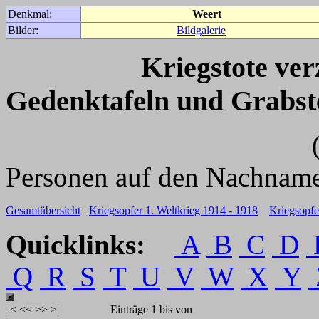
Denkmal:
Weert
Bilder:
Bildgalerie
Kriegstote ve
Gedenktafeln und Grabst
(Für weitere 
Personen auf den Nachname
Gesamtübersicht
Kriegsopfer 1. Weltkrieg 1914 - 1918
Kriegsopfe
Quicklinks:
A
B
C
D
Q
R
S
T
U
V
W
X
Y
|<
<<
>>
>|
Einträge 1 bis von