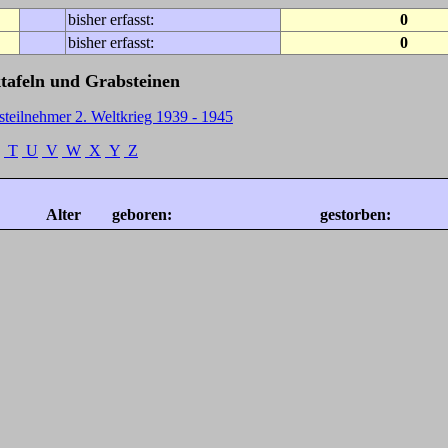
bisher erfasst:
0
bisher erfasst:
0
tafeln und Grabsteinen
steilnehmer 2. Weltkrieg 1939 - 1945
T
U
V
W
X
Y
Z
Alter
geboren:
gestorben: