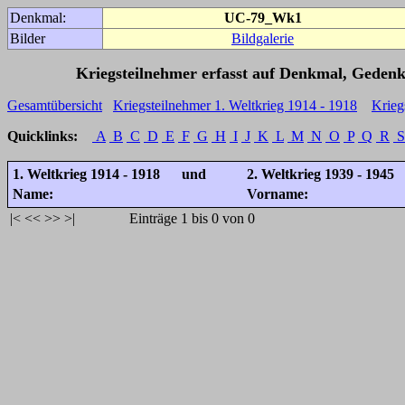
Denkmal:
UC-79_Wk1
Bilder
Bildgalerie
Kriegsteilnehmer erfasst auf Denkmal, Gedenk
Gesamtübersicht
Kriegsteilnehmer 1. Weltkrieg 1914 - 1918
Krieg
Quicklinks:
A
B
C
D
E
F
G
H
I
J
K
L
M
N
O
P
Q
R
S
1. Weltkrieg 1914 - 1918 und
2. Weltkrieg 1939 - 1945
Name:
Vorname:
|<
<<
>>
>|
Einträge 1 bis 0 von 0