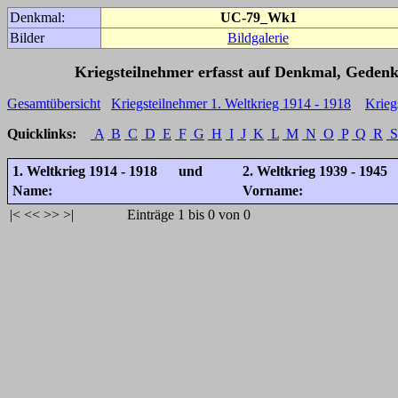
Denkmal:
UC-79_Wk1
Bilder
Bildgalerie
Kriegsteilnehmer erfasst auf Denkmal, Gedenk
Gesamtübersicht
Kriegsteilnehmer 1. Weltkrieg 1914 - 1918
Krieg
Quicklinks:
A
B
C
D
E
F
G
H
I
J
K
L
M
N
O
P
Q
R
S
1. Weltkrieg 1914 - 1918 und
2. Weltkrieg 1939 - 1945
Name:
Vorname:
|<
<<
>>
>|
Einträge 1 bis 0 von 0