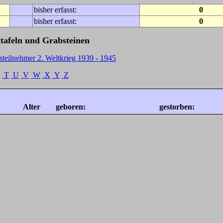
bisher erfasst:
0
bisher erfasst:
0
tafeln und Grabsteinen
steilnehmer 2. Weltkrieg 1939 - 1945
T
U
V
W
X
Y
Z
Alter
geboren:
gestorben: