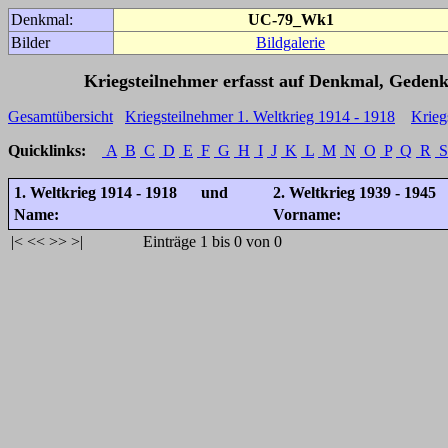
Denkmal:
UC-79_Wk1
Bilder
Bildgalerie
Kriegsteilnehmer erfasst auf Denkmal, Gedenk
Gesamtübersicht
Kriegsteilnehmer 1. Weltkrieg 1914 - 1918
Krieg
Quicklinks:
A
B
C
D
E
F
G
H
I
J
K
L
M
N
O
P
Q
R
S
1. Weltkrieg 1914 - 1918 und
2. Weltkrieg 1939 - 1945
Name:
Vorname:
|<
<<
>>
>|
Einträge 1 bis 0 von 0