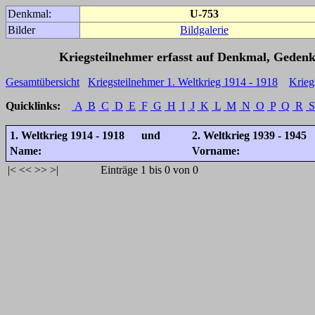
Denkmal:
U-753
Bilder
Bildgalerie
Kriegsteilnehmer erfasst auf Denkmal, Gedenk
Gesamtübersicht
Kriegsteilnehmer 1. Weltkrieg 1914 - 1918
Krieg
Quicklinks:
A
B
C
D
E
F
G
H
I
J
K
L
M
N
O
P
Q
R
S
1. Weltkrieg 1914 - 1918 und
2. Weltkrieg 1939 - 1945
Name:
Vorname:
|<
<<
>>
>|
Einträge 1 bis 0 von 0