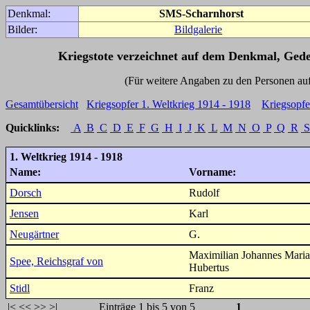
Denkmal:
SMS-Scharnhorst
Bilder:
Bildgalerie
Kriegstote verzeichnet auf dem Denkmal, Ged
(Für weitere Angaben zu den Personen auf den 
Gesamtübersicht
Kriegsopfer 1. Weltkrieg 1914 - 1918
Kriegsopfe
Quicklinks:
A
B
C
D
E
F
G
H
I
J
K
L
M
N
O
P
Q
R
S
1. Weltkrieg 1914 - 1918
Name:
Vorname:
Dorsch
Rudolf
Jensen
Karl
Neugärtner
G.
Maximilian Johannes Maria
Spee, Reichsgraf von
Hubertus
Stidl
Franz
|<
<<
>>
>|
Einträge 1 bis 5 von 5
1