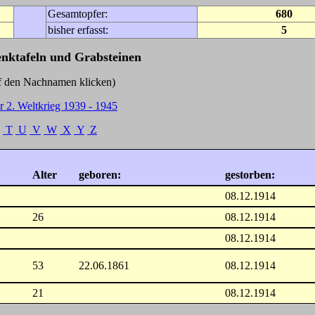
Gesamtopfer:
680
bisher erfasst:
5
enktafeln und Grabsteinen
Nachnamen klicken)
r 2. Weltkrieg 1939 - 1945
T
U
V
W
X
Y
Z
Alter
geboren:
gestorben:
08.12.1914
26
08.12.1914
08.12.1914
53
22.06.1861
08.12.1914
21
08.12.1914