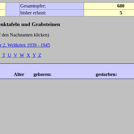
Gesamtopfer:
680
bisher erfasst:
5
enktafeln und Grabsteinen
Nachnamen klicken)
r 2. Weltkrieg 1939 - 1945
T
U
V
W
X
Y
Z
Alter
geboren:
gestorben: