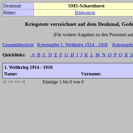
Denkmal:
SMS-Scharnhorst
Bilder:
Bildgalerie
Kriegstote verzeichnet auf dem Denkmal, Ged
(Für weitere Angaben zu den Personen auf den 
Gesamtübersicht
Kriegsopfer 1. Weltkrieg 1914 - 1918
Kriegsopfe
Quicklinks:
A
B
C
D
E
F
G
H
I
J
K
L
M
N
O
P
Q
R
S
1. Weltkrieg 1914 - 1918
Name:
Vorname:
|<
<<
>>
>|
Einträge 1 bis 0 von 0