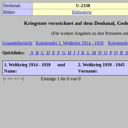
Denkmal:
U-2338
Bilder:
Bildgalerie
Kriegstote verzeichnet auf dem Denkmal, Ged
(Für weitere Angaben zu den Personen auf den 
Gesamtübersicht
Kriegsopfer 1. Weltkrieg 1914 - 1918
Kriegsopfe
Quicklinks:
A
B
C
D
E
F
G
H
I
J
K
L
M
N
O
P
Q
R
S
1. Weltkrieg 1914 - 1918 und
2. Weltkrieg 1939 - 1945
Name:
Vorname:
|<
<<
>>
>|
Einträge 1 bis 0 von 0