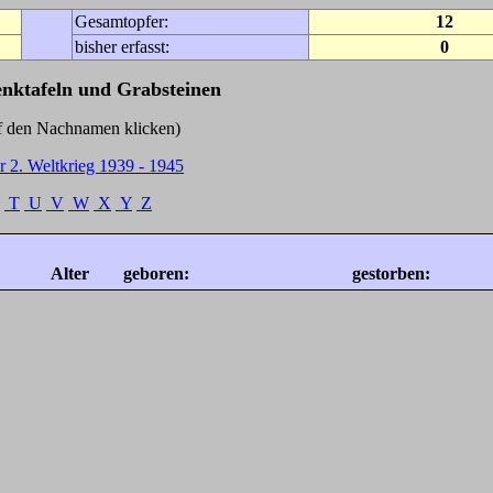
Gesamtopfer:
12
bisher erfasst:
0
enktafeln und Grabsteinen
Nachnamen klicken)
r 2. Weltkrieg 1939 - 1945
T
U
V
W
X
Y
Z
Alter
geboren:
gestorben: