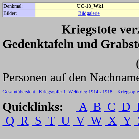
Denkmal:
UC-18_Wk1
Bilder:
Bildgalerie
Kriegstote ve
Gedenktafeln und Grabst
(Für weitere 
Personen auf den Nachname
Gesamtübersicht
Kriegsopfer 1. Weltkrieg 1914 - 1918
Kriegsopfe
Quicklinks:
A
B
C
D
Q
R
S
T
U
V
W
X
Y