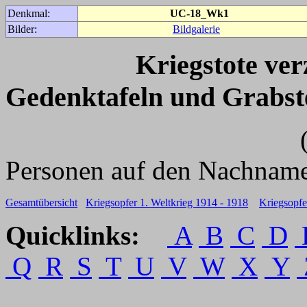
Denkmal:
UC-18_Wk1
Bilder:
Bildgalerie
Kriegstote ve
Gedenktafeln und Grabst
(Für weitere 
Personen auf den Nachname
Gesamtübersicht
Kriegsopfer 1. Weltkrieg 1914 - 1918
Kriegsopfe
Quicklinks:
A
B
C
D
Q
R
S
T
U
V
W
X
Y