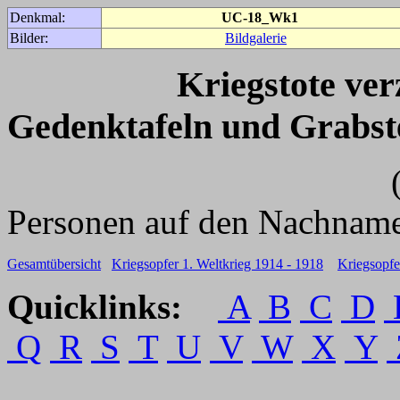
Denkmal:
UC-18_Wk1
Bilder:
Bildgalerie
Kriegstote ve
Gedenktafeln und Grabst
(Für weitere 
Personen auf den Nachname
Gesamtübersicht
Kriegsopfer 1. Weltkrieg 1914 - 1918
Kriegsopfe
Quicklinks:
A
B
C
D
Q
R
S
T
U
V
W
X
Y