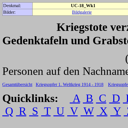
Denkmal:
UC-18_Wk1
Bilder:
Bildgalerie
Kriegstote ve
Gedenktafeln und Grabst
(Für weitere 
Personen auf den Nachname
Gesamtübersicht
Kriegsopfer 1. Weltkrieg 1914 - 1918
Kriegsopfe
Quicklinks:
A
B
C
D
Q
R
S
T
U
V
W
X
Y