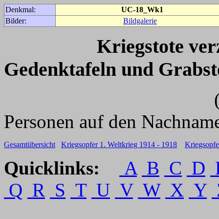
Denkmal:
UC-18_Wk1
Bilder:
Bildgalerie
Kriegstote ve
Gedenktafeln und Grabst
(Für weitere 
Personen auf den Nachname
Gesamtübersicht
Kriegsopfer 1. Weltkrieg 1914 - 1918
Kriegsopfe
Quicklinks:
A
B
C
D
Q
R
S
T
U
V
W
X
Y