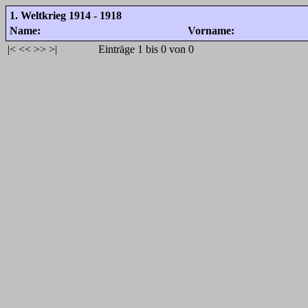
1. Weltkrieg 1914 - 1918
Name:
Vorname:
|<
<<
>>
>|
Einträge 1 bis 0 von 0