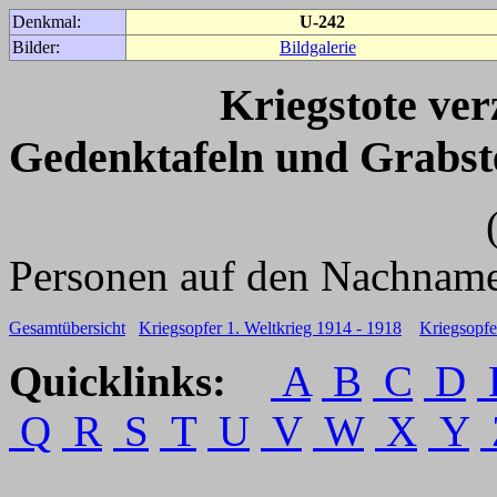
Denkmal:
U-242
Bilder:
Bildgalerie
Kriegstote ve
Gedenktafeln und Grabst
(Für weitere 
Personen auf den Nachname
Gesamtübersicht
Kriegsopfer 1. Weltkrieg 1914 - 1918
Kriegsopfe
Quicklinks:
A
B
C
D
Q
R
S
T
U
V
W
X
Y