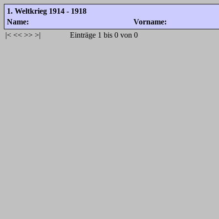
1. Weltkrieg 1914 - 1918
Name:
Vorname:
|<
<<
>>
>|
Einträge 1 bis 0 von 0