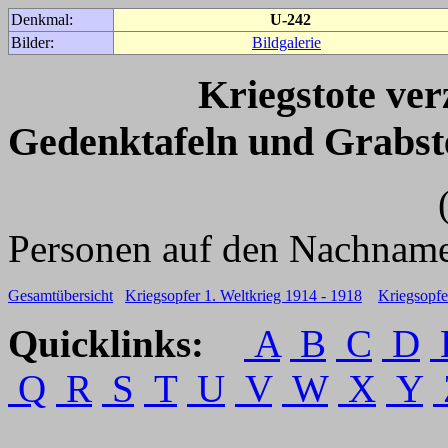
Denkmal:
U-242
Bilder:
Bildgalerie
Kriegstote ve
Gedenktafeln und Grabst
(Für weitere 
Personen auf den Nachname
Gesamtübersicht
Kriegsopfer 1. Weltkrieg 1914 - 1918
Kriegsopfe
Quicklinks:
A
B
C
D
Q
R
S
T
U
V
W
X
Y