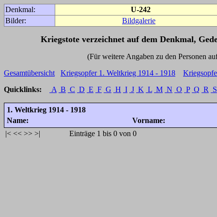
Denkmal:
U-242
Bilder:
Bildgalerie
Kriegstote verzeichnet auf dem Denkmal, Ged
(Für weitere Angaben zu den Personen auf den 
Gesamtübersicht
Kriegsopfer 1. Weltkrieg 1914 - 1918
Kriegsopfe
Quicklinks:
A
B
C
D
E
F
G
H
I
J
K
L
M
N
O
P
Q
R
S
1. Weltkrieg 1914 - 1918
Name:
Vorname:
|<
<<
>>
>|
Einträge 1 bis 0 von 0