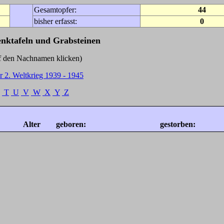
Gesamtopfer:
44
bisher erfasst:
0
enktafeln und Grabsteinen
Nachnamen klicken)
r 2. Weltkrieg 1939 - 1945
T
U
V
W
X
Y
Z
Alter
geboren:
gestorben: