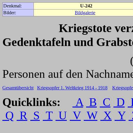
Denkmal:
U-242
Bilder:
Bildgalerie
Kriegstote ve
Gedenktafeln und Grabst
(Für weitere 
Personen auf den Nachname
Gesamtübersicht
Kriegsopfer 1. Weltkrieg 1914 - 1918
Kriegsopfe
Quicklinks:
A
B
C
D
Q
R
S
T
U
V
W
X
Y