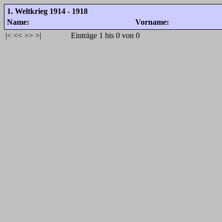
1. Weltkrieg 1914 - 1918
Name:
Vorname:
|<
<<
>>
>|
Einträge 1 bis 0 von 0