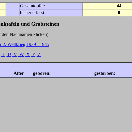
Gesamtopfer:
44
bisher erfasst:
0
enktafeln und Grabsteinen
Nachnamen klicken)
r 2. Weltkrieg 1939 - 1945
T
U
V
W
X
Y
Z
Alter
geboren:
gestorben: