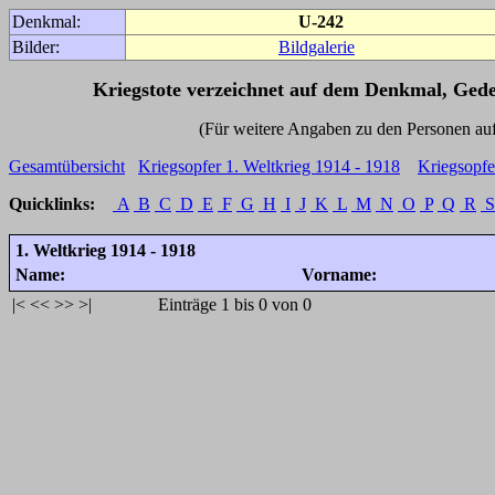
Denkmal:
U-242
Bilder:
Bildgalerie
Kriegstote verzeichnet auf dem Denkmal, Ged
(Für weitere Angaben zu den Personen auf den 
Gesamtübersicht
Kriegsopfer 1. Weltkrieg 1914 - 1918
Kriegsopfe
Quicklinks:
A
B
C
D
E
F
G
H
I
J
K
L
M
N
O
P
Q
R
S
1. Weltkrieg 1914 - 1918
Name:
Vorname:
|<
<<
>>
>|
Einträge 1 bis 0 von 0