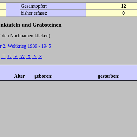
Gesamtopfer:
12
bisher erfasst:
0
enktafeln und Grabsteinen
Nachnamen klicken)
r 2. Weltkrieg 1939 - 1945
T
U
V
W
X
Y
Z
Alter
geboren:
gestorben: