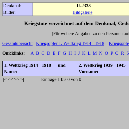
Denkmal:
U-2338
Bilder:
Bildgalerie
Kriegstote verzeichnet auf dem Denkmal, Ged
(Für weitere Angaben zu den Personen auf den 
Gesamtübersicht
Kriegsopfer 1. Weltkrieg 1914 - 1918
Kriegsopfe
Quicklinks:
A
B
C
D
E
F
G
H
I
J
K
L
M
N
O
P
Q
R
S
1. Weltkrieg 1914 - 1918 und
2. Weltkrieg 1939 - 1945
Name:
Vorname:
|<
<<
>>
>|
Einträge 1 bis 0 von 0