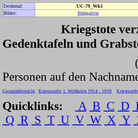
Denkmal:
UC-79_Wk1
Bilder:
Bildgalerie
Kriegstote ve
Gedenktafeln und Grabst
(Für weitere 
Personen auf den Nachname
Gesamtübersicht
Kriegsopfer 1. Weltkrieg 1914 - 1918
Kriegsopfe
Quicklinks:
A
B
C
D
Q
R
S
T
U
V
W
X
Y