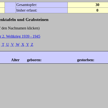
Gesamtopfer:
30
bisher erfasst:
0
enktafeln und Grabsteinen
Nachnamen klicken)
r 2. Weltkrieg 1939 - 1945
T
U
V
W
X
Y
Z
Alter
geboren:
gestorben: