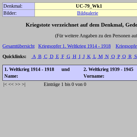
Denkmal:
UC-79_Wk1
Bilder:
Bildgalerie
Kriegstote verzeichnet auf dem Denkmal, Ged
(Für weitere Angaben zu den Personen auf den 
Gesamtübersicht
Kriegsopfer 1. Weltkrieg 1914 - 1918
Kriegsopfe
Quicklinks:
A
B
C
D
E
F
G
H
I
J
K
L
M
N
O
P
Q
R
S
1. Weltkrieg 1914 - 1918 und
2. Weltkrieg 1939 - 1945
Name:
Vorname:
|<
<<
>>
>|
Einträge 1 bis 0 von 0