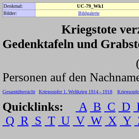
Denkmal:
UC-79_Wk1
Bilder:
Bildgalerie
Kriegstote ve
Gedenktafeln und Grabst
(Für weitere 
Personen auf den Nachname
Gesamtübersicht
Kriegsopfer 1. Weltkrieg 1914 - 1918
Kriegsopfe
Quicklinks:
A
B
C
D
Q
R
S
T
U
V
W
X
Y