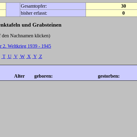
Gesamtopfer:
30
bisher erfasst:
0
enktafeln und Grabsteinen
Nachnamen klicken)
r 2. Weltkrieg 1939 - 1945
T
U
V
W
X
Y
Z
Alter
geboren:
gestorben: