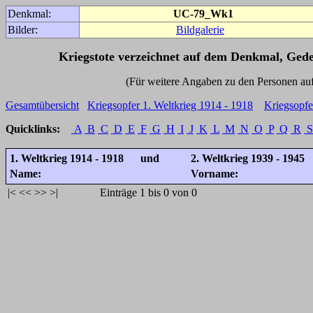
Denkmal:
UC-79_Wk1
Bilder:
Bildgalerie
Kriegstote verzeichnet auf dem Denkmal, Ged
(Für weitere Angaben zu den Personen auf den 
Gesamtübersicht
Kriegsopfer 1. Weltkrieg 1914 - 1918
Kriegsopfe
Quicklinks:
A
B
C
D
E
F
G
H
I
J
K
L
M
N
O
P
Q
R
S
1. Weltkrieg 1914 - 1918 und
2. Weltkrieg 1939 - 1945
Name:
Vorname:
|<
<<
>>
>|
Einträge 1 bis 0 von 0