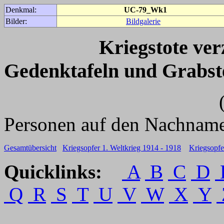
Denkmal:
UC-79_Wk1
Bilder:
Bildgalerie
Kriegstote ve
Gedenktafeln und Grabst
(Für weitere 
Personen auf den Nachname
Gesamtübersicht
Kriegsopfer 1. Weltkrieg 1914 - 1918
Kriegsopfe
Quicklinks:
A
B
C
D
Q
R
S
T
U
V
W
X
Y