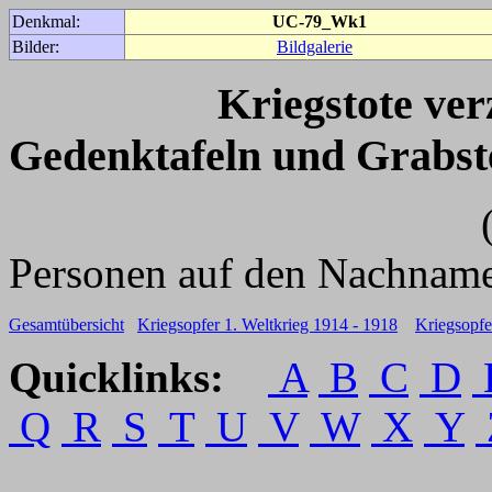
Denkmal:
UC-79_Wk1
Bilder:
Bildgalerie
Kriegstote ve
Gedenktafeln und Grabst
(Für weitere 
Personen auf den Nachname
Gesamtübersicht
Kriegsopfer 1. Weltkrieg 1914 - 1918
Kriegsopfe
Quicklinks:
A
B
C
D
Q
R
S
T
U
V
W
X
Y