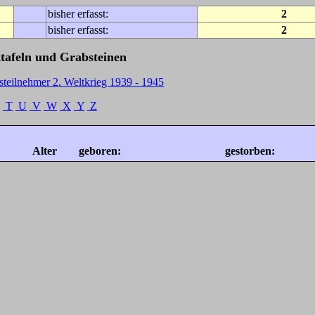
bisher erfasst:
2
bisher erfasst:
2
tafeln und Grabsteinen
steilnehmer 2. Weltkrieg 1939 - 1945
T
U
V
W
X
Y
Z
Alter
geboren:
gestorben: