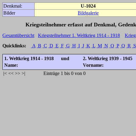
Denkmal:
U-1024
Bilder
Bildgalerie
Kriegsteilnehmer erfasst auf Denkmal, Gedenk
Gesamtübersicht
Kriegsteilnehmer 1. Weltkrieg 1914 - 1918
Krieg
Quicklinks:
A
B
C
D
E
F
G
H
I
J
K
L
M
N
O
P
Q
R
S
1. Weltkrieg 1914 - 1918 und
2. Weltkrieg 1939 - 1945
Name:
Vorname:
|<
<<
>>
>|
Einträge 1 bis 0 von 0