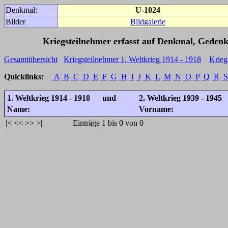
Denkmal:
U-1024
Bilder
Bildgalerie
Kriegsteilnehmer erfasst auf Denkmal, Gedenk
Gesamtübersicht
Kriegsteilnehmer 1. Weltkrieg 1914 - 1918
Krieg
Quicklinks:
A
B
C
D
E
F
G
H
I
J
K
L
M
N
O
P
Q
R
S
1. Weltkrieg 1914 - 1918 und
2. Weltkrieg 1939 - 1945
Name:
Vorname:
|<
<<
>>
>|
Einträge 1 bis 0 von 0