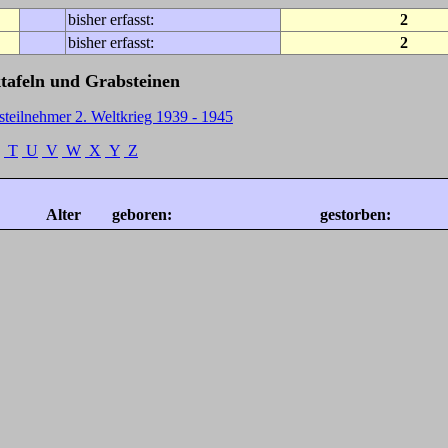
bisher erfasst:
2
bisher erfasst:
2
tafeln und Grabsteinen
steilnehmer 2. Weltkrieg 1939 - 1945
T
U
V
W
X
Y
Z
Alter
geboren:
gestorben: