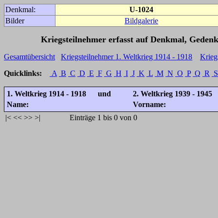
Denkmal:
U-1024
Bilder
Bildgalerie
Kriegsteilnehmer erfasst auf Denkmal, Gedenk
Gesamtübersicht
Kriegsteilnehmer 1. Weltkrieg 1914 - 1918
Krieg
Quicklinks:
A
B
C
D
E
F
G
H
I
J
K
L
M
N
O
P
Q
R
S
1. Weltkrieg 1914 - 1918 und
2. Weltkrieg 1939 - 1945
Name:
Vorname:
|<
<<
>>
>|
Einträge 1 bis 0 von 0