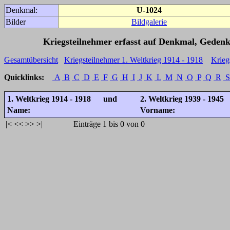
Denkmal:
U-1024
Bilder
Bildgalerie
Kriegsteilnehmer erfasst auf Denkmal, Gedenk
Gesamtübersicht
Kriegsteilnehmer 1. Weltkrieg 1914 - 1918
Krieg
Quicklinks:
A
B
C
D
E
F
G
H
I
J
K
L
M
N
O
P
Q
R
S
1. Weltkrieg 1914 - 1918 und
2. Weltkrieg 1939 - 1945
Name:
Vorname:
|<
<<
>>
>|
Einträge 1 bis 0 von 0