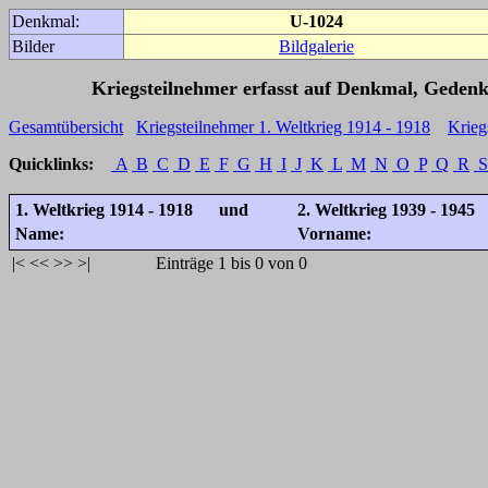
Denkmal:
U-1024
Bilder
Bildgalerie
Kriegsteilnehmer erfasst auf Denkmal, Gedenk
Gesamtübersicht
Kriegsteilnehmer 1. Weltkrieg 1914 - 1918
Krieg
Quicklinks:
A
B
C
D
E
F
G
H
I
J
K
L
M
N
O
P
Q
R
S
1. Weltkrieg 1914 - 1918 und
2. Weltkrieg 1939 - 1945
Name:
Vorname:
|<
<<
>>
>|
Einträge 1 bis 0 von 0