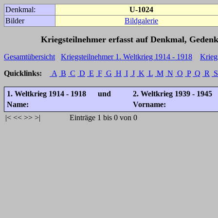
Denkmal:
U-1024
Bilder
Bildgalerie
Kriegsteilnehmer erfasst auf Denkmal, Gedenk
Gesamtübersicht
Kriegsteilnehmer 1. Weltkrieg 1914 - 1918
Krieg
Quicklinks:
A
B
C
D
E
F
G
H
I
J
K
L
M
N
O
P
Q
R
S
1. Weltkrieg 1914 - 1918 und
2. Weltkrieg 1939 - 1945
Name:
Vorname:
|<
<<
>>
>|
Einträge 1 bis 0 von 0