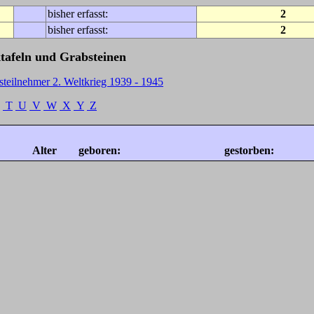
bisher erfasst:
2
bisher erfasst:
2
tafeln und Grabsteinen
steilnehmer 2. Weltkrieg 1939 - 1945
T
U
V
W
X
Y
Z
Alter
geboren:
gestorben: