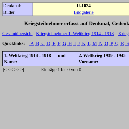
Denkmal:
U-1024
Bilder
Bildgalerie
Kriegsteilnehmer erfasst auf Denkmal, Gedenk
Gesamtübersicht
Kriegsteilnehmer 1. Weltkrieg 1914 - 1918
Krieg
Quicklinks:
A
B
C
D
E
F
G
H
I
J
K
L
M
N
O
P
Q
R
S
1. Weltkrieg 1914 - 1918 und
2. Weltkrieg 1939 - 1945
Name:
Vorname:
|<
<<
>>
>|
Einträge 1 bis 0 von 0