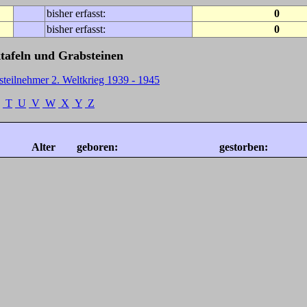
bisher erfasst:
0
bisher erfasst:
0
tafeln und Grabsteinen
steilnehmer 2. Weltkrieg 1939 - 1945
T
U
V
W
X
Y
Z
Alter
geboren:
gestorben: