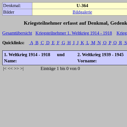
Denkmal:
U-364
Bilder
Bildgalerie
Kriegsteilnehmer erfasst auf Denkmal, Gedenk
Gesamtübersicht
Kriegsteilnehmer 1. Weltkrieg 1914 - 1918
Krieg
Quicklinks:
A
B
C
D
E
F
G
H
I
J
K
L
M
N
O
P
Q
R
S
1. Weltkrieg 1914 - 1918 und
2. Weltkrieg 1939 - 1945
Name:
Vorname:
|<
<<
>>
>|
Einträge 1 bis 0 von 0