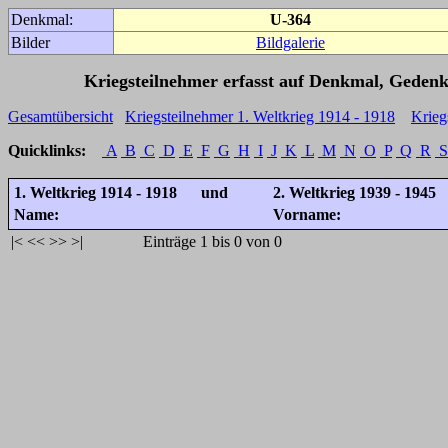
Denkmal:
U-364
Bilder
Bildgalerie
Kriegsteilnehmer erfasst auf Denkmal, Gedenk
Gesamtübersicht
Kriegsteilnehmer 1. Weltkrieg 1914 - 1918
Krieg
Quicklinks:
A
B
C
D
E
F
G
H
I
J
K
L
M
N
O
P
Q
R
S
1. Weltkrieg 1914 - 1918 und
2. Weltkrieg 1939 - 1945
Name:
Vorname:
|<
<<
>>
>|
Einträge 1 bis 0 von 0