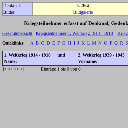
Denkmal:
U-364
Bilder
Bildgalerie
Kriegsteilnehmer erfasst auf Denkmal, Gedenk
Gesamtübersicht
Kriegsteilnehmer 1. Weltkrieg 1914 - 1918
Krieg
Quicklinks:
A
B
C
D
E
F
G
H
I
J
K
L
M
N
O
P
Q
R
S
1. Weltkrieg 1914 - 1918 und
2. Weltkrieg 1939 - 1945
Name:
Vorname:
|<
<<
>>
>|
Einträge 1 bis 0 von 0