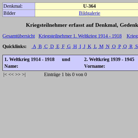
Denkmal:
U-364
Bilder
Bildgalerie
Kriegsteilnehmer erfasst auf Denkmal, Gedenk
Gesamtübersicht
Kriegsteilnehmer 1. Weltkrieg 1914 - 1918
Krieg
Quicklinks:
A
B
C
D
E
F
G
H
I
J
K
L
M
N
O
P
Q
R
S
1. Weltkrieg 1914 - 1918 und
2. Weltkrieg 1939 - 1945
Name:
Vorname:
|<
<<
>>
>|
Einträge 1 bis 0 von 0