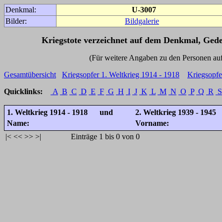
Denkmal:
U-3007
Bilder:
Bildgalerie
Kriegstote verzeichnet auf dem Denkmal, Ged
(Für weitere Angaben zu den Personen auf den 
Gesamtübersicht
Kriegsopfer 1. Weltkrieg 1914 - 1918
Kriegsopfe
Quicklinks:
A
B
C
D
E
F
G
H
I
J
K
L
M
N
O
P
Q
R
S
1. Weltkrieg 1914 - 1918 und
2. Weltkrieg 1939 - 1945
Name:
Vorname:
|<
<<
>>
>|
Einträge 1 bis 0 von 0