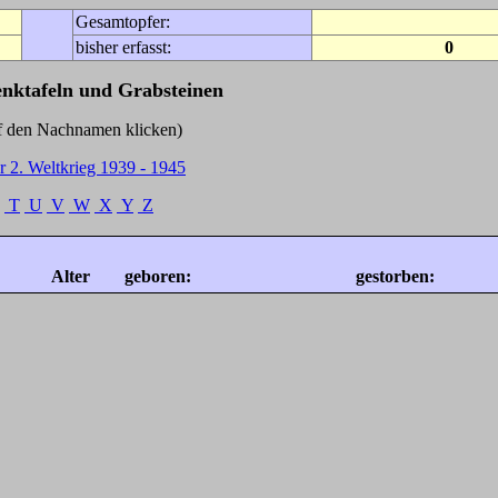
Gesamtopfer:
bisher erfasst:
0
enktafeln und Grabsteinen
Nachnamen klicken)
r 2. Weltkrieg 1939 - 1945
T
U
V
W
X
Y
Z
Alter
geboren:
gestorben: