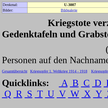
Denkmal:
U-3007
Bilder:
Bildgalerie
Kriegstote ve
Gedenktafeln und Grabst
(Für weitere 
Personen auf den Nachname
Gesamtübersicht
Kriegsopfer 1. Weltkrieg 1914 - 1918
Kriegsopfe
Quicklinks:
A
B
C
D
Q
R
S
T
U
V
W
X
Y