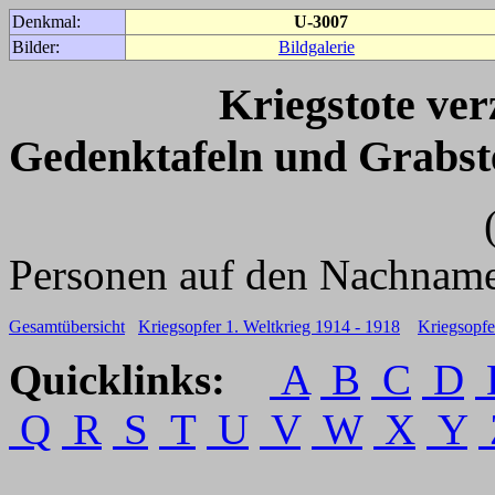
Denkmal:
U-3007
Bilder:
Bildgalerie
Kriegstote ve
Gedenktafeln und Grabst
(Für weitere 
Personen auf den Nachname
Gesamtübersicht
Kriegsopfer 1. Weltkrieg 1914 - 1918
Kriegsopfe
Quicklinks:
A
B
C
D
Q
R
S
T
U
V
W
X
Y