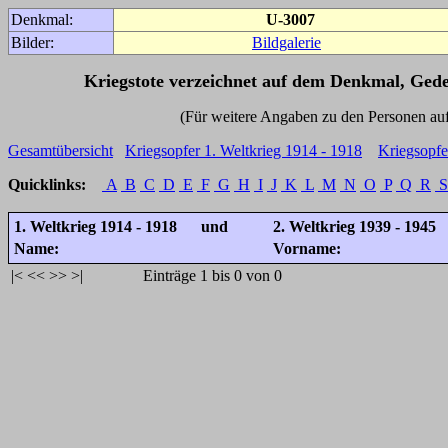
Denkmal:
U-3007
Bilder:
Bildgalerie
Kriegstote verzeichnet auf dem Denkmal, Ged
(Für weitere Angaben zu den Personen auf den 
Gesamtübersicht
Kriegsopfer 1. Weltkrieg 1914 - 1918
Kriegsopfe
Quicklinks:
A
B
C
D
E
F
G
H
I
J
K
L
M
N
O
P
Q
R
S
1. Weltkrieg 1914 - 1918 und
2. Weltkrieg 1939 - 1945
Name:
Vorname:
|<
<<
>>
>|
Einträge 1 bis 0 von 0