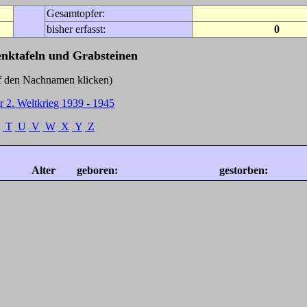
Gesamtopfer:
bisher erfasst:
0
enktafeln und Grabsteinen
Nachnamen klicken)
r 2. Weltkrieg 1939 - 1945
T
U
V
W
X
Y
Z
Alter
geboren:
gestorben: