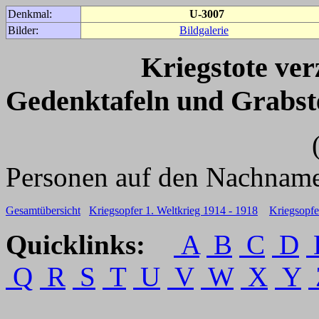
Denkmal:
U-3007
Bilder:
Bildgalerie
Kriegstote ve
Gedenktafeln und Grabst
(Für weitere 
Personen auf den Nachname
Gesamtübersicht
Kriegsopfer 1. Weltkrieg 1914 - 1918
Kriegsopfe
Quicklinks:
A
B
C
D
Q
R
S
T
U
V
W
X
Y