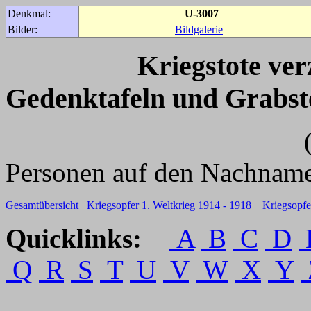
Denkmal:
U-3007
Bilder:
Bildgalerie
Kriegstote ve
Gedenktafeln und Grabst
(Für weitere 
Personen auf den Nachname
Gesamtübersicht
Kriegsopfer 1. Weltkrieg 1914 - 1918
Kriegsopfe
Quicklinks:
A
B
C
D
Q
R
S
T
U
V
W
X
Y