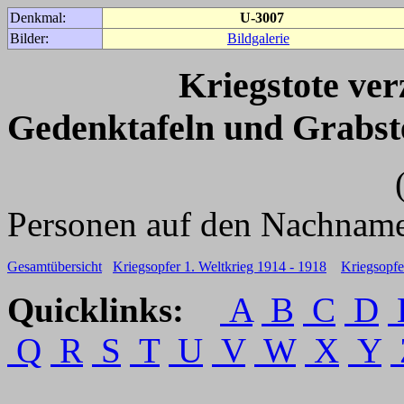
Denkmal:
U-3007
Bilder:
Bildgalerie
Kriegstote ve
Gedenktafeln und Grabst
(Für weitere 
Personen auf den Nachname
Gesamtübersicht
Kriegsopfer 1. Weltkrieg 1914 - 1918
Kriegsopfe
Quicklinks:
A
B
C
D
Q
R
S
T
U
V
W
X
Y