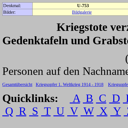
Denkmal:
U-753
Bilder:
Bildgalerie
Kriegstote ve
Gedenktafeln und Grabst
(Für weitere 
Personen auf den Nachname
Gesamtübersicht
Kriegsopfer 1. Weltkrieg 1914 - 1918
Kriegsopfe
Quicklinks:
A
B
C
D
Q
R
S
T
U
V
W
X
Y